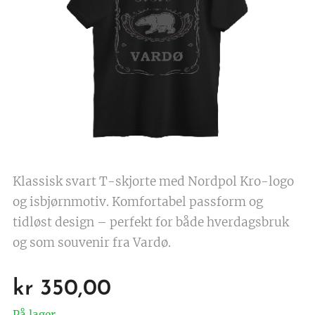
Klassisk svart T-skjorte med Nordpol Kro-logo
og isbjørnmotiv. Komfortabel passform og
tidløst design – perfekt for både hverdagsbruk
og som souvenir fra Vardø.
kr
350,00
På lager